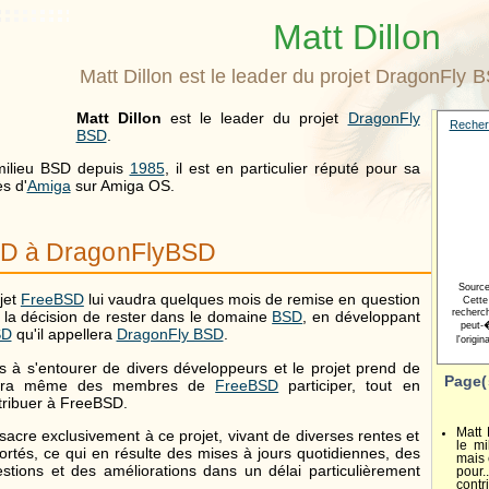
Matt Dillon
Matt Dillon est le leader du projet DragonFly 
Matt Dillon
est le leader du projet
DragonFly
Recher
BSD
.
milieu BSD depuis
1985
, il est en particulier réputé pour sa
ès d'
Amiga
sur Amiga OS.
D à DragonFlyBSD
Sourc
jet
FreeBSD
lui vaudra quelques mois de remise en question
Cette
recherc
e la décision de rester dans le domaine
BSD
, en développant
peut-�
SD
qu'il appellera
DragonFly BSD
.
l'origi
rs à s'entourer de divers développeurs et le projet prend de
Page(
verra même des membres de
FreeBSD
participer, tout en
tribuer à FreeBSD.
Matt 
sacre exclusivement à ce projet, vivant de diverses rentes et
le m
rtés, ce qui en résulte des mises à jours quotidiennes, des
mais 
tions et des améliorations dans un délai particulièrement
pour
cont