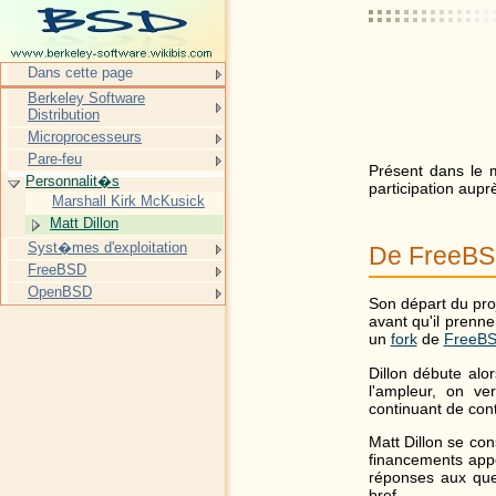
Dans cette page
Berkeley Software
Distribution
Microprocesseurs
Pare-feu
Présent dans le 
Personnalit�s
participation aupr
Marshall Kirk McKusick
Matt Dillon
Syst�mes d'exploitation
De FreeBS
FreeBSD
OpenBSD
Son départ du pro
avant qu'il prenn
un
fork
de
FreeB
Dillon débute alo
l'ampleur, on 
continuant de con
Matt Dillon se con
financements appo
réponses aux ques
bref.