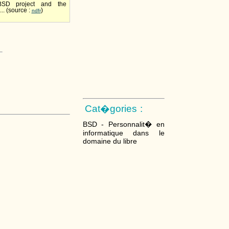
BSD project and the
... (source :
)
ndfr
Cat�gories :
BSD - Personnalit� en
informatique dans le
domaine du libre