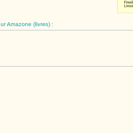
Free
Linux
r Amazone (livres) :