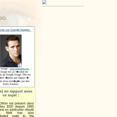
BSD.
che sur Google Images :
e image :
www.ninapeople.com
 image est un r�sultat de
he de Google Image. Elle est
tre r�duite par rapport �
nale et/ou prot�g�e par des
droits d'auteur.
s) en rapport avec
ce sujet :
Dillon est présent dans
ilieu BSD depuis 1985
est en particulier réputé
... Matt has also
ributed code to the